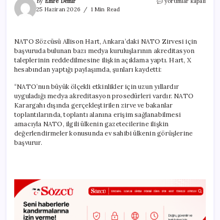
Gazetecilere
By
Emre Demir
yorumlar kapalı
NATO
25 Haziran 2026
1 Min Read
ambargosunu
Saray
istemiş
NATO Sözcüsü Allison Hart, Ankara’daki NATO Zirvesi için
için
başvuruda bulunan bazı medya kuruluşlarının akreditasyon
taleplerinin reddedilmesine ilişkin açıklama yaptı. Hart, X
hesabından yaptığı paylaşımda, şunları kaydetti:
“NATO’nun büyük ölçekli etkinlikler için uzun yıllardır
uyguladığı medya akreditasyon prosedürleri vardır. NATO
Karargahı dışında gerçekleştirilen zirve ve bakanlar
toplantılarında, toplantı alanına erişim sağlanabilmesi
amacıyla NATO, ilgili ülkenin gazetecilerine ilişkin
değerlendirmeler konusunda ev sahibi ülkenin görüşlerine
başvurur.