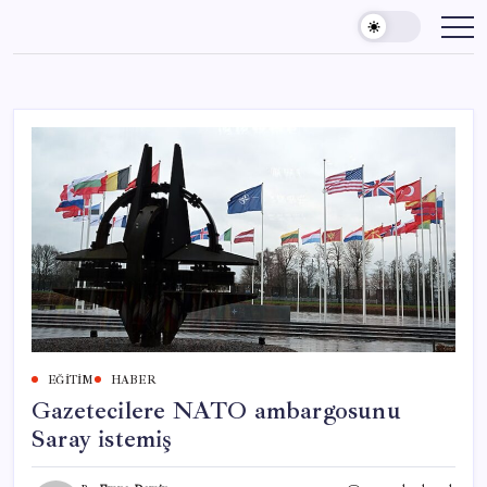
Skip
to
content
EĞITIM
HABER
Gazetecilere NATO ambargosunu
Saray istemiş