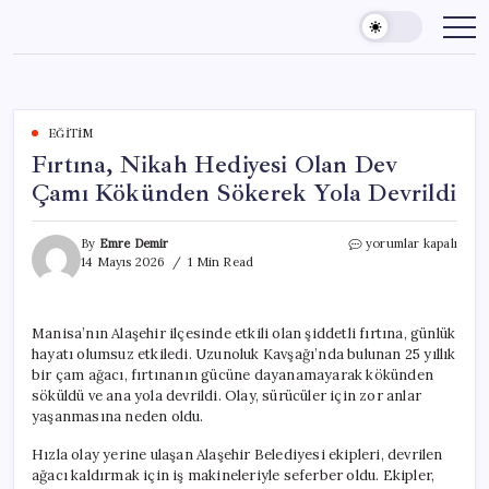
Skip
to
content
EĞITIM
Fırtına, Nikah Hediyesi Olan Dev
Çamı Kökünden Sökerek Yola Devrildi
Fırtına,
By
Emre Demir
yorumlar kapalı
Nikah
14 Mayıs 2026
1 Min Read
Hediyesi
Olan
Dev
Manisa’nın Alaşehir ilçesinde etkili olan şiddetli fırtına, günlük
Çamı
hayatı olumsuz etkiledi. Uzunoluk Kavşağı’nda bulunan 25 yıllık
Kökünden
Sökerek
bir çam ağacı, fırtınanın gücüne dayanamayarak kökünden
Yola
söküldü ve ana yola devrildi. Olay, sürücüler için zor anlar
Devrildi
yaşanmasına neden oldu.
için
Hızla olay yerine ulaşan Alaşehir Belediyesi ekipleri, devrilen
ağacı kaldırmak için iş makineleriyle seferber oldu. Ekipler,