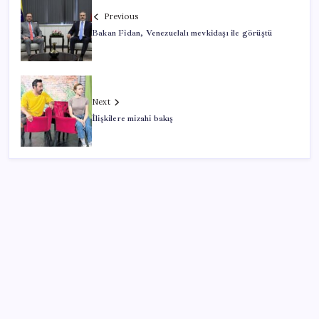
Previous
Bakan Fidan, Venezuelalı mevkidaşı ile görüştü
Next
İlişkilere mizahi bakış
SON YAZILAR