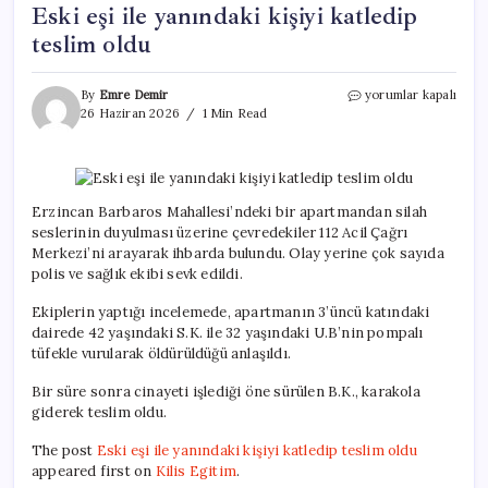
Eski eşi ile yanındaki kişiyi katledip
teslim oldu
Eski
By
Emre Demir
yorumlar kapalı
eşi
26 Haziran 2026
1 Min Read
ile
yanındaki
kişiyi
katledip
teslim
Erzincan Barbaros Mahallesi’ndeki bir apartmandan silah
oldu
seslerinin duyulması üzerine çevredekiler 112 Acil Çağrı
için
Merkezi’ni arayarak ihbarda bulundu. Olay yerine çok sayıda
polis ve sağlık ekibi sevk edildi.
Ekiplerin yaptığı incelemede, apartmanın 3’üncü katındaki
dairede 42 yaşındaki S.K. ile 32 yaşındaki U.B’nin pompalı
tüfekle vurularak öldürüldüğü anlaşıldı.
Bir süre sonra cinayeti işlediği öne sürülen B.K., karakola
giderek teslim oldu.
The post
Eski eşi ile yanındaki kişiyi katledip teslim oldu
appeared first on
Kilis Egitim
.