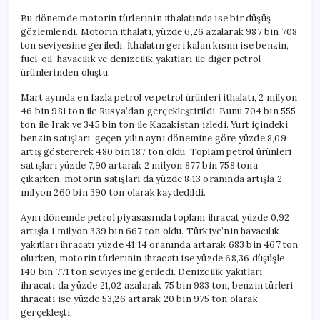
Bu dönemde motorin türlerinin ithalatında ise bir düşüş
gözlemlendi. Motorin ithalatı, yüzde 6,26 azalarak 987 bin 708
ton seviyesine geriledi. İthalatın geri kalan kısmı ise benzin,
fuel-oil, havacılık ve denizcilik yakıtları ile diğer petrol
ürünlerinden oluştu.
Mart ayında en fazla petrol ve petrol ürünleri ithalatı, 2 milyon
46 bin 981 ton ile Rusya’dan gerçekleştirildi. Bunu 704 bin 555
ton ile Irak ve 345 bin ton ile Kazakistan izledi. Yurt içindeki
benzin satışları, geçen yılın aynı dönemine göre yüzde 8,09
artış göstererek 480 bin 187 ton oldu. Toplam petrol ürünleri
satışları yüzde 7,90 artarak 2 milyon 877 bin 758 tona
çıkarken, motorin satışları da yüzde 8,13 oranında artışla 2
milyon 260 bin 390 ton olarak kaydedildi.
Aynı dönemde petrol piyasasında toplam ihracat yüzde 0,92
artışla 1 milyon 339 bin 667 ton oldu. Türkiye’nin havacılık
yakıtları ihracatı yüzde 41,14 oranında artarak 683 bin 467 ton
olurken, motorin türlerinin ihracatı ise yüzde 68,36 düşüşle
140 bin 771 ton seviyesine geriledi. Denizcilik yakıtları
ihracatı da yüzde 21,02 azalarak 75 bin 983 ton, benzin türleri
ihracatı ise yüzde 53,26 artarak 20 bin 975 ton olarak
gerçekleşti.