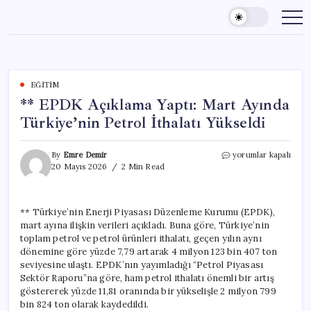
Skip
to
content
EĞITIM
** EPDK Açıklama Yaptı: Mart Ayında
Türkiye’nin Petrol İthalatı Yükseldi
**
By
Emre Demir
yorumlar kapalı
EPDK
20 Mayıs 2026
2 Min Read
Açıklama
Yaptı:
Mart
** Türkiye’nin Enerji Piyasası Düzenleme Kurumu (EPDK),
Ayında
mart ayına ilişkin verileri açıkladı. Buna göre, Türkiye’nin
Türkiye’nin
Petrol
toplam petrol ve petrol ürünleri ithalatı, geçen yılın aynı
İthalatı
dönemine göre yüzde 7,79 artarak 4 milyon 123 bin 407 ton
Yükseldi
seviyesine ulaştı. EPDK’nın yayımladığı “Petrol Piyasası
için
Sektör Raporu”na göre, ham petrol ithalatı önemli bir artış
göstererek yüzde 11,81 oranında bir yükselişle 2 milyon 799
bin 824 ton olarak kaydedildi.