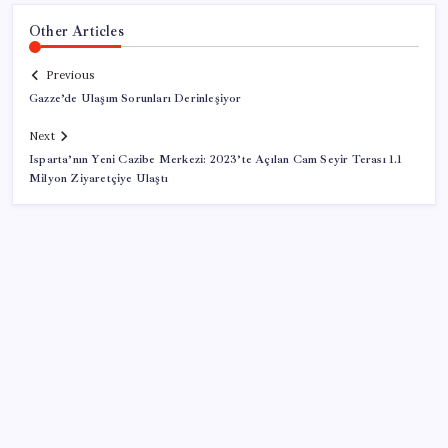
Other Articles
Previous
Gazze’de Ulaşım Sorunları Derinleşiyor
Next
Isparta’nın Yeni Cazibe Merkezi: 2023’te Açılan Cam Seyir Terası 1.1
Milyon Ziyaretçiye Ulaştı
SON YAZILAR
İl içi mazeret atamaları açıklandı