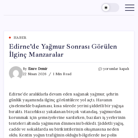
Skip
to
content
HABER
Edirne’de Yağmur Sonrası Görülen
İlginç Manzaralar
Edirne’de
By
Emre Demir
yorumlar kapalı
Yağmur
22 Nisan 2026
1 Min Read
Sonrası
Görülen
İlginç
Edirne’de aralıklarla devam eden sağanak yağmur, şehrin
Manzaralar
günlük yaşamında ilginç görüntülere yol açtı. Havanın
için
çiselemekle başlaması, kısa sürede yerini şiddetli bir yağışa
bıraktı. Hazırlıksız yakalanan birçok vatandaş, yağmurdan
korunmak için şemsiyelerine sarılırken, bazıları iş yerlerinin
tenteleri altında yağmurun dinmesini bekledi. Şiddetli yağış,
cadde ve sokaklarda su birikintilerinin oluşmasına neden
oldu. Kentin yoğun trafiğinin olduğu bölgelerde ise polis