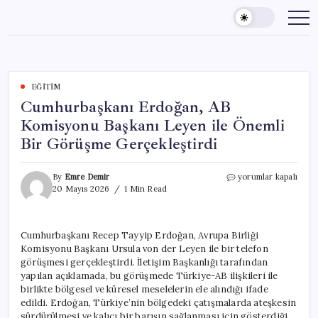
Skip
to
content
EĞITIM
Cumhurbaşkanı Erdoğan, AB
Komisyonu Başkanı Leyen ile Önemli
Bir Görüşme Gerçekleştirdi
Cumhurbaşkanı
By
Emre Demir
yorumlar kapalı
Erdoğan,
20 Mayıs 2026
1 Min Read
AB
Komisyonu
Başkanı
Cumhurbaşkanı Recep Tayyip Erdoğan, Avrupa Birliği
Leyen
Komisyonu Başkanı Ursula von der Leyen ile bir telefon
ile
Önemli
görüşmesi gerçekleştirdi. İletişim Başkanlığı tarafından
Bir
yapılan açıklamada, bu görüşmede Türkiye-AB ilişkileri ile
Görüşme
birlikte bölgesel ve küresel meselelerin ele alındığı ifade
Gerçekleştirdi
edildi. Erdoğan, Türkiye’nin bölgedeki çatışmalarda ateşkesin
için
sürdürülmesi ve kalıcı bir barışın sağlanması için gösterdiği