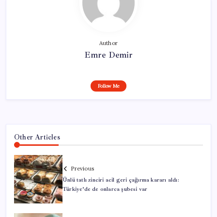
Author
Emre Demir
Follow Me
Other Articles
Previous
Ünlü tatlı zinciri acil geri çağırma kararı aldı:
Türkiye’de de onlarca şubesi var