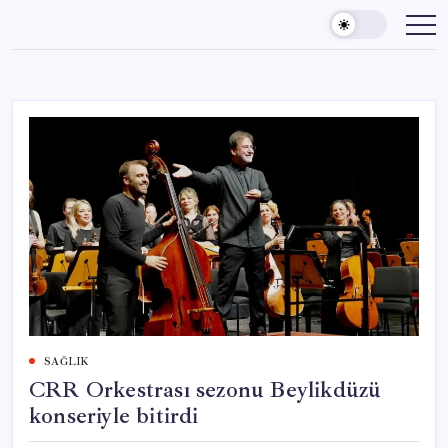
Skip
to
content
SAĞLIK
CRR Orkestrası sezonu Beylikdüzü
konseriyle bitirdi