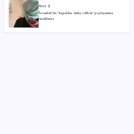
Next
İstanbul’da ‘kapalılar imha edilsin’ paylaşımına
tutuklama
SON YAZILAR
PlayStation kutularının üzerinde artık bu uyarı
olacak
ASELSAN, Avrupa’nın En Büyük Hava Savunma Tesisi
Oğulbey’i Geliştiriyor