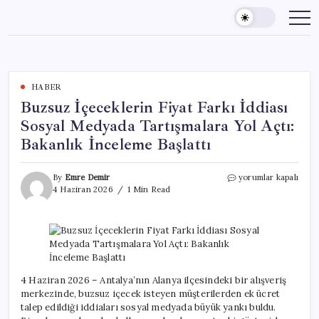
Skip
to
content
HABER
Buzsuz İçeceklerin Fiyat Farkı İddiası
Sosyal Medyada Tartışmalara Yol Açtı:
Bakanlık İnceleme Başlattı
Buzsuz
By
Emre Demir
yorumlar kapalı
İçeceklerin
4 Haziran 2026
1 Min Read
Fiyat
Farkı
İddiası
Sosyal
Medyada
Tartışmalara
Yol
4 Haziran 2026 – Antalya’nın Alanya ilçesindeki bir alışveriş
Açtı:
merkezinde, buzsuz içecek isteyen müşterilerden ek ücret
Bakanlık
talep edildiği iddiaları sosyal medyada büyük yankı buldu.
İnceleme