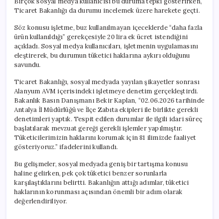
Birçok sosyal medya kullanıcısı bu duruma tepki gösterirken,
Başlattı
Ticaret Bakanlığı da durumu incelemek üzere harekete geçti.
için
Söz konusu işletme, buz kullanılmayan içeceklerde “daha fazla
ürün kullanıldığı” gerekçesiyle 20 lira ek ücret istendiğini
açıkladı. Sosyal medya kullanıcıları, işletmenin uygulamasını
eleştirerek, bu durumun tüketici haklarına aykırı olduğunu
savundu.
Ticaret Bakanlığı, sosyal medyada yayılan şikayetler sonrası
Alanyum AVM içerisindeki işletmeye denetim gerçekleştirdi.
Bakanlık Basın Danışmanı Bekir Kaplan, “02.06.2026 tarihinde
Antalya İl Müdürlüğü ve İlçe Zabıta ekipleri ile birlikte gerekli
denetimleri yaptık. Tespit edilen durumlar ile ilgili idari süreç
başlatılarak mevzuat gereği gerekli işlemler yapılmıştır.
Tüketicilerimizin haklarını korumak için 81 ilimizde faaliyet
gösteriyoruz.” ifadelerini kullandı.
Bu gelişmeler, sosyal medyada geniş bir tartışma konusu
haline gelirken, pek çok tüketici benzer sorunlarla
karşılaştıklarını belirtti. Bakanlığın attığı adımlar, tüketici
haklarının korunması açısından önemli bir adım olarak
değerlendiriliyor.