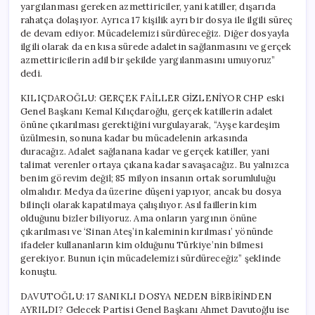
yargılanması gereken azmettiriciler, yani katiller, dışarıda
rahatça dolaşıyor. Ayrıca 17 kişilik ayrı bir dosya ile ilgili süreç
de devam ediyor. Mücadelemizi sürdüreceğiz. Diğer dosyayla
ilgili olarak da en kısa sürede adaletin sağlanmasını ve gerçek
azmettiricilerin adil bir şekilde yargılanmasını umuyoruz”
dedi.
KILIÇDAROĞLU: GERÇEK FAİLLER GİZLENİYOR CHP eski
Genel Başkanı Kemal Kılıçdaroğlu, gerçek katillerin adalet
önüne çıkarılması gerektiğini vurgulayarak, “Ayşe kardeşim
üzülmesin, sonuna kadar bu mücadelenin arkasında
duracağız. Adalet sağlanana kadar ve gerçek katiller, yani
talimat verenler ortaya çıkana kadar savaşacağız. Bu yalnızca
benim görevim değil; 85 milyon insanın ortak sorumluluğu
olmalıdır. Medya da üzerine düşeni yapıyor, ancak bu dosya
bilinçli olarak kapatılmaya çalışılıyor. Asıl faillerin kim
olduğunu bizler biliyoruz. Ama onların yargının önüne
çıkarılması ve ‘Sinan Ateş’in kaleminin kırılması’ yönünde
ifadeler kullananların kim olduğunu Türkiye’nin bilmesi
gerekiyor. Bunun için mücadelemizi sürdüreceğiz” şeklinde
konuştu.
DAVUTOĞLU: 17 SANIKLI DOSYA NEDEN BİRBİRİNDEN
AYRILDI? Gelecek Partisi Genel Başkanı Ahmet Davutoğlu ise