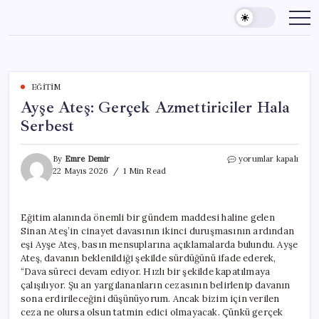
Skip
to
content
EĞITIM
Ayşe Ateş: Gerçek Azmettiriciler Hala
Serbest
Ayşe
By
Emre Demir
yorumlar kapalı
Ateş:
22 Mayıs 2026
1 Min Read
Gerçek
Azmettiriciler
Hala
Eğitim alanında önemli bir gündem maddesi haline gelen
Serbest
Sinan Ateş’in cinayet davasının ikinci duruşmasının ardından
için
eşi Ayşe Ateş, basın mensuplarına açıklamalarda bulundu. Ayşe
Ateş, davanın beklenildiği şekilde sürdüğünü ifade ederek,
“Dava süreci devam ediyor. Hızlı bir şekilde kapatılmaya
çalışılıyor. Şu an yargılananların cezasının belirlenip davanın
sona erdirileceğini düşünüyorum. Ancak bizim için verilen
ceza ne olursa olsun tatmin edici olmayacak. Çünkü gerçek