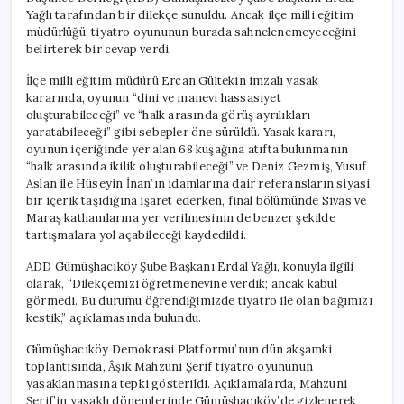
için
Yağlı tarafından bir dilekçe sunuldu. Ancak ilçe milli eğitim
müdürlüğü, tiyatro oyununun burada sahnelenemeyeceğini
belirterek bir cevap verdi.
İlçe milli eğitim müdürü Ercan Gültekin imzalı yasak
kararında, oyunun “dini ve manevi hassasiyet
oluşturabileceği” ve “halk arasında görüş ayrılıkları
yaratabileceği” gibi sebepler öne sürüldü. Yasak kararı,
oyunun içeriğinde yer alan 68 kuşağına atıfta bulunmanın
“halk arasında ikilik oluşturabileceği” ve Deniz Gezmiş, Yusuf
Aslan ile Hüseyin İnan’ın idamlarına dair referansların siyasi
bir içerik taşıdığına işaret ederken, final bölümünde Sivas ve
Maraş katliamlarına yer verilmesinin de benzer şekilde
tartışmalara yol açabileceği kaydedildi.
ADD Gümüşhacıköy Şube Başkanı Erdal Yağlı, konuyla ilgili
olarak, “Dilekçemizi öğretmenevine verdik; ancak kabul
görmedi. Bu durumu öğrendiğimizde tiyatro ile olan bağımızı
kestik,” açıklamasında bulundu.
Gümüşhacıköy Demokrasi Platformu’nun dün akşamki
toplantısında, Âşık Mahzuni Şerif tiyatro oyununun
yasaklanmasına tepki gösterildi. Açıklamalarda, Mahzuni
Şerif’in yasaklı dönemlerinde Gümüşhacıköy’de gizlenerek