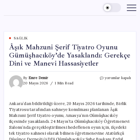
Skip
to
content
SAĞLIK
Âşık Mahzuni Şerif Tiyatro Oyunu
Gümüşhacıköy’de Yasaklandı: Gerekçe
Dini ve Manevi Hassasiyetler
Âşık
By
Emre Demir
yorumlar kapalı
Mahzuni
20 Mayıs 2026
1 Min Read
Şerif
Tiyatro
Oyunu
Ankara’dan bildirildiği üzere, 20 Mayıs 2026 tarihinde, Birlik
Gümüşhacıköy’de
Tiyatrosu tarafından sahneye konulması planlanan Âşık
Yasaklandı:
Gerekçe
Mahzuni Şerif tiyatro oyunu, Amasya’nın Gümüşhacıköy
Dini
ilçesinde yasaklandı. 24 Mayıs’ta Gümüşhacıköy Öğretmenevi
ve
Salonu’nda gerçekleştirilmesi hedeflenen oyun için, ilçedeki
Manevi
tek tiyatro sahnesi olarak bilinen öğretmenevine Atatürkçü
Hassasiyetler
Düşünce Derneği (ADD) Gümüşhacıköy Şube Başkanı Erdal