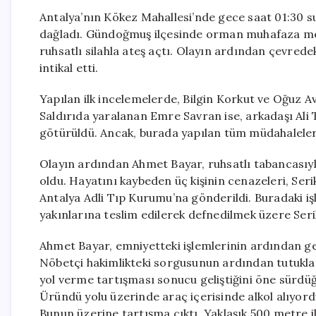
Antalya’nın Kökez Mahallesi’nde gece saat 01:30 su
dağladı. Gündoğmuş ilçesinde orman muhafaza me
ruhsatlı silahla ateş açtı. Olayın ardından çevredeki
intikal etti.
Yapılan ilk incelemelerde, Bilgin Korkut ve Oğuz Avc
Saldırıda yaralanan Emre Savran ise, arkadaşı Ali 
götürüldü. Ancak, burada yapılan tüm müdahalele
Olayın ardından Ahmet Bayar, ruhsatlı tabancasıyl
oldu. Hayatını kaybeden üç kişinin cenazeleri, Ser
Antalya Adli Tıp Kurumu’na gönderildi. Buradaki 
yakınlarına teslim edilerek defnedilmek üzere Seri
Ahmet Bayar, emniyetteki işlemlerinin ardından gen
Nöbetçi hakimlikteki sorgusunun ardından tutuklan
yol verme tartışması sonucu geliştiğini öne sürdü
Üründü yolu üzerinde araç içerisinde alkol alıyord
Bunun üzerine tartışma çıktı. Yaklaşık 500 metre il