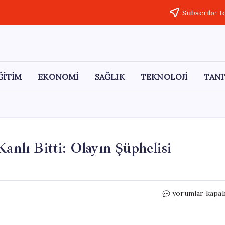
Subscribe t
ĞİTİM
EKONOMİ
SAĞLIK
TEKNOLOJİ
TANI
anlı Bitti: Olayın Şüphelisi
Antalya’da
yorumlar kapal
Selektör
Tartışması
Kanlı