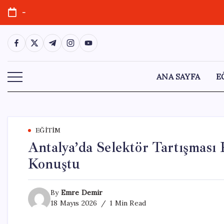
Skip
-
to
content
https://www.facebook.com/
https://twitter.com/
https://t.me/
https://www.instagram.com/
https://youtube.com/
ANA SAYFA
E
EĞITIM
Antalya’da Selektör Tartışması K
Konuştu
By
Emre Demir
18 Mayıs 2026
1 Min Read