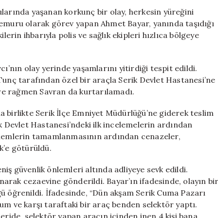
Bitti:
larında yaşanan korkunç bir olay, herkesin yüreğini
Olayın
muru olarak görev yapan Ahmet Bayar, yanında taşıdığı
Şüphelisi
lerin ihbarıyla polis ve sağlık ekipleri hızlıca bölgeye
Konuştu
için
ı’nın olay yerinde yaşamlarını yitirdiği tespit edildi.
Tunç tarafından özel bir araçla Serik Devlet Hastanesi’ne
re rağmen Savran da kurtarılamadı.
a birlikte Serik İlçe Emniyet Müdürlüğü’ne giderek teslim
ik Devlet Hastanesi’ndeki ilk incelemelerin ardından
işlemlerin tamamlanmasının ardından cenazeler,
k’e götürüldü.
iş güvenlik önlemleri altında adliyeye sevk edildi.
arak cezaevine gönderildi. Bayar’ın ifadesinde, olayın bi
ğü öğrenildi. İfadesinde, “Dün akşam Serik Cuma Pazarı
um ve karşı taraftaki bir araç benden selektör yaptı.
eride, selektör yapan aracın içinden inen 4 kişi bana