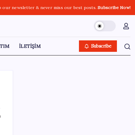
o our newsletter & never miss our best posts.
Subscribe Now!
TIM
İLETİŞİM
Subscribe
SON YAZILAR
ı
İl içi mazeret atamaları açıklandı