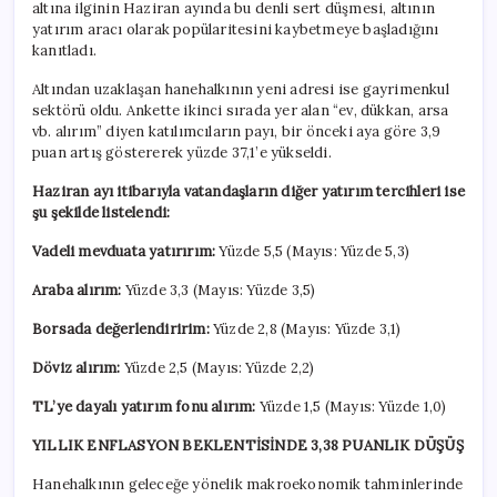
altına ilginin Haziran ayında bu denli sert düşmesi, altının
yatırım aracı olarak popülaritesini kaybetmeye başladığını
kanıtladı.
Altından uzaklaşan hanehalkının yeni adresi ise gayrimenkul
sektörü oldu. Ankette ikinci sırada yer alan “ev, dükkan, arsa
vb. alırım” diyen katılımcıların payı, bir önceki aya göre 3,9
puan artış göstererek yüzde 37,1’e yükseldi.
Haziran ayı itibarıyla vatandaşların diğer yatırım tercihleri ise
şu şekilde listelendi:
Vadeli mevduata yatırırım:
Yüzde 5,5 (Mayıs: Yüzde 5,3)
Araba alırım:
Yüzde 3,3 (Mayıs: Yüzde 3,5)
Borsada değerlendiririm:
Yüzde 2,8 (Mayıs: Yüzde 3,1)
Döviz alırım:
Yüzde 2,5 (Mayıs: Yüzde 2,2)
TL’ye dayalı yatırım fonu alırım:
Yüzde 1,5 (Mayıs: Yüzde 1,0)
YILLIK ENFLASYON BEKLENTİSİNDE 3,38 PUANLIK DÜŞÜŞ
Hanehalkının geleceğe yönelik makroekonomik tahminlerinde