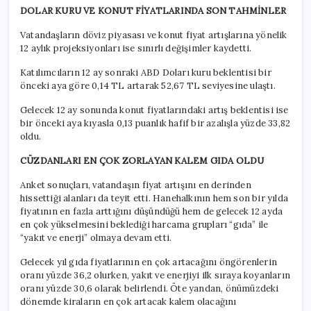
DOLAR KURU VE KONUT FİYATLARINDA SON TAHMİNLER
Vatandaşların döviz piyasası ve konut fiyat artışlarına yönelik
12 aylık projeksiyonları ise sınırlı değişimler kaydetti.
Katılımcıların 12 ay sonraki ABD Doları kuru beklentisi bir
önceki aya göre 0,14 TL artarak 52,67 TL seviyesine ulaştı.
Gelecek 12 ay sonunda konut fiyatlarındaki artış beklentisi ise
bir önceki aya kıyasla 0,13 puanlık hafif bir azalışla yüzde 33,82
oldu.
CÜZDANLARI EN ÇOK ZORLAYAN KALEM GIDA OLDU
Anket sonuçları, vatandaşın fiyat artışını en derinden
hissettiği alanları da teyit etti. Hanehalkının hem son bir yılda
fiyatının en fazla arttığını düşündüğü hem de gelecek 12 ayda
en çok yükselmesini beklediği harcama grupları “gıda” ile
“yakıt ve enerji” olmaya devam etti.
Gelecek yıl gıda fiyatlarının en çok artacağını öngörenlerin
oranı yüzde 36,2 olurken, yakıt ve enerjiyi ilk sıraya koyanların
oranı yüzde 30,6 olarak belirlendi. Öte yandan, önümüzdeki
dönemde kiraların en çok artacak kalem olacağını