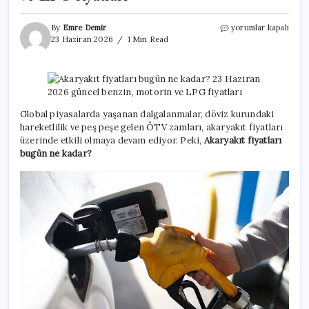
Akaryakıt
By
Emre Demir
yorumlar kapalı
fiyatları
23 Haziran 2026
1 Min Read
bugün
ne
kadar?
23
Haziran
2026
Global piyasalarda yaşanan dalgalanmalar, döviz kurundaki
güncel
hareketlilik ve peş peşe gelen ÖTV zamları, akaryakıt fiyatları
benzin,
üzerinde etkili olmaya devam ediyor. Peki,
Akaryakıt fiyatları
motorin
bugün ne kadar?
ve
LPG
fiyatları
için