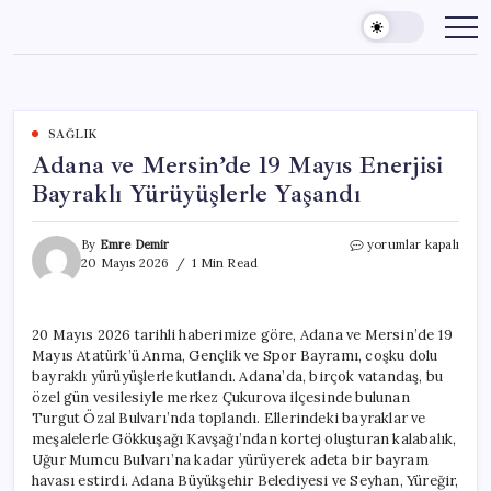
Skip
to
content
SAĞLIK
Adana ve Mersin’de 19 Mayıs Enerjisi
Bayraklı Yürüyüşlerle Yaşandı
Adana
By
Emre Demir
yorumlar kapalı
ve
20 Mayıs 2026
1 Min Read
Mersin’de
19
Mayıs
20 Mayıs 2026 tarihli haberimize göre, Adana ve Mersin’de 19
Enerjisi
Mayıs Atatürk’ü Anma, Gençlik ve Spor Bayramı, coşku dolu
Bayraklı
Yürüyüşlerle
bayraklı yürüyüşlerle kutlandı. Adana’da, birçok vatandaş, bu
Yaşandı
özel gün vesilesiyle merkez Çukurova ilçesinde bulunan
için
Turgut Özal Bulvarı’nda toplandı. Ellerindeki bayraklar ve
meşalelerle Gökkuşağı Kavşağı’ndan kortej oluşturan kalabalık,
Uğur Mumcu Bulvarı’na kadar yürüyerek adeta bir bayram
havası estirdi. Adana Büyükşehir Belediyesi ve Seyhan, Yüreğir,