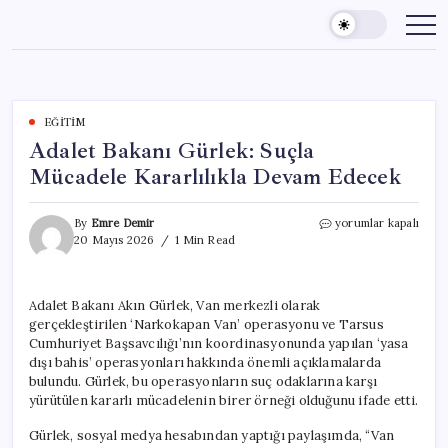
Skip
to
content
EĞITIM
Adalet Bakanı Gürlek: Suçla
Mücadele Kararlılıkla Devam Edecek
Adalet
By
Emre Demir
yorumlar kapalı
Bakanı
20 Mayıs 2026
1 Min Read
Gürlek:
Suçla
Mücadele
Adalet Bakanı Akın Gürlek, Van merkezli olarak
Kararlılıkla
gerçekleştirilen ‘Narkokapan Van’ operasyonu ve Tarsus
Devam
Edecek
Cumhuriyet Başsavcılığı’nın koordinasyonunda yapılan ‘yasa
için
dışı bahis’ operasyonları hakkında önemli açıklamalarda
bulundu. Gürlek, bu operasyonların suç odaklarına karşı
yürütülen kararlı mücadelenin birer örneği olduğunu ifade etti.
Gürlek, sosyal medya hesabından yaptığı paylaşımda, “Van