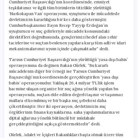
Cumhuriyet Başsavcılığı’nın koordinesinde, emniyet
teşkilatımız ve ilgili tüm birimlerin titizlikle yürüttüğü
‘Narkokapan Van’ operasyonu, uyuşturucu ile mücadelede
devletimizin kararlılığını bir kez daha göstermiştir.
Cumhurbaşkanımız Sayın Recep Tayyip Erdoğan’ın
uyuşturucu ve suç gelirleriyle mücadele konusundaki
direktifleri doğrultusunda, gençlerimizi hedef alan zehir
tacirlerine ve suçtan beslenen yapılara karşı tüm adli ve idari
mekanizmalarımız uyum içinde çalışmaktadır” dedi.
Tarsus Cumhuriyet Başsavcılığı’nın yürüttüğü ‘yasa dışı bahis’
operasyonuna da değinen Bakan Gürlek, “Bu kararlı
mücadelenin diğer bir örneği ise Tarsus Cumhuriyet
Başsavcılığı’nın koordinesinde gerçekleştirilen ‘yasa dışı
bahis’ operasyonudur. Yaklaşık 26,4 milyar TL’lik işlem
hacmine ulaşan organize bir suç ağına yönelik yapılan bu
operasyonda, suçtan elde edilen değerli taşınır ve taşınmaz
mallara el konulmuş ve bir başka suç şebekesi daha
çökertilmiştir. Her iki operasyon, devletimizin suç
örgütlerinin finans kaynaklarına, saha yapılanmalarına ve
dijital ağlarına yönelik bütüncül bir müdahale
gerçekleştirdiğini açıkça göstermektedir” dedi.
Gürlek, Adalet ve İçişleri Bakanlıkları başta olmak üzere tüm