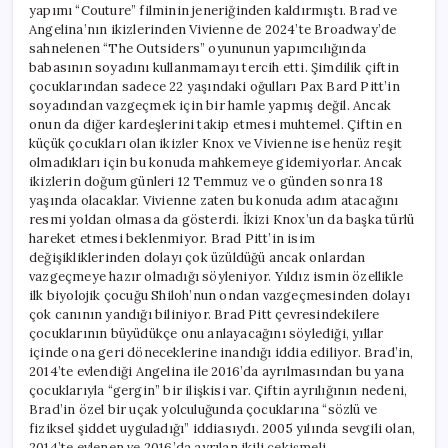
yapımı “Couture” filminin jeneriğinden kaldırmıştı. Brad ve
Angelina’nın ikizlerinden Vivienne de 2024’te Broadway’de
sahnelenen “The Outsiders” oyununun yapımcılığında
babasının soyadını kullanmamayı tercih etti. Şimdilik çiftin
çocuklarından sadece 22 yaşındaki oğulları Pax Bard Pitt’in
soyadından vazgeçmek için bir hamle yapmış değil. Ancak
onun da diğer kardeşlerini takip etmesi muhtemel. Çiftin en
küçük çocukları olan ikizler Knox ve Vivienne ise henüz reşit
olmadıkları için bu konuda mahkemeye gidemiyorlar. Ancak
ikizlerin doğum günleri 12 Temmuz ve o günden sonra 18
yaşında olacaklar. Vivienne zaten bu konuda adım atacağını
resmi yoldan olmasa da gösterdi. İkizi Knox’un da başka türlü
hareket etmesi beklenmiyor. Brad Pitt’in isim
değişikliklerinden dolayı çok üzüldüğü ancak onlardan
vazgeçmeye hazır olmadığı söyleniyor. Yıldız ismin özellikle
ilk biyolojik çocuğu Shiloh’nun ondan vazgeçmesinden dolayı
çok canının yandığı biliniyor. Brad Pitt çevresindekilere
çocuklarının büyüdükçe onu anlayacağını söylediği, yıllar
içinde ona geri döneceklerine inandığı iddia ediliyor. Brad’in,
2014’te evlendiği Angelina ile 2016’da ayrılmasından bu yana
çocuklarıyla “gergin” bir ilişkisi var. Çiftin ayrılığının nedeni,
Brad’in özel bir uçak yolculuğunda çocuklarına “sözlü ve
fiziksel şiddet uyguladığı” iddiasıydı. 2005 yılında sevgili olan,
2014’te evlenen ve 2016’da ayrılan ikili çekişmeli