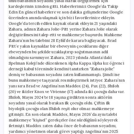
ünlü babasının soyadını yasal olarak değiştirmek için
için
kardeşlerinin izinden gitti. Haberlerimizi Google’da Takip
Edin En güncel haberlere ve son dakika gelişmelerine Google
üzerinden anında ulaşmak için bizi favorilerinize ekleyin.
Google’da tercih edilen kaynak olarak ekleyin 21 yaşındaki
Zahara, adının Zahara Jolie-Pitt yerine Zahara Jolie olarak
değiştirilmesini talep etti ve mahkemeye başvurdu. Mahkeme
Zahara’nın bu talebini 28 Eylül’de karara bağlayacak. Brad
Pitt’e yakın kaynaklar bir ebeveynin çocuklarını diğer
ebeveynden bu şekilde uzaklaştırıp soğutmasının adil
olmadığını savunuyor. Zahara, 2023 yılında Atlanta’daki
Spelman Koleji’nde düzenlenen Alpha Kappa Alpha kız öğrenci
derneği kabul töreninde kendini tanıtırken “Zahara jolie”
demiş ve babasının soyadını zaten kullanmamıştı. Şimdi ise
bunu mahkemeye taşıyarak resmileştirmek istiyor. Zahara’nın
yanı sıra Brad ve Angelina’nın Maddox (24), Pax (22), Shiloh
(20) ve ikizler Knox ve Vivienne (17) adında iki çocuğu daha var.
Shiloh, Mayıs 2024’te 18 yaşına girdikten sonra aktörün
soyadını yasal olarak bırakan ilk çocuğu oldu. Çiftin ilk
biyolojik çocuğu olan Shiloh reşit olur olmaz mahkemeye
gitmişti. En son olarak Maddox, Mayıs 2026’da aynı talebi
mahkemeye “kişisel” gerekçeler öne sürdüğünü söyleyerek
iletmişti. Maddox zaten daha önce de babasının soyadını,
yardımcı yönetmen olarak görev yaptığı Angelina’nın 2025