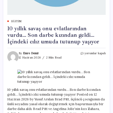
EĞITIM
10 yıllık savaş onu evlatlarından
vurdu… Son darbe kızından geldi…
İçindeki cılız umuda tutunup yaşıyor
10
By
Emre Demir
yorumlar kapalı
yıllık
12 Haziran 2026
2 Min Read
savaş
onu
evlatlarından
vurdu…
Son
darbe
kızından
10 yıllık savaş onu evlatlarından vurdu… Son darbe kızından
geldi…
geldi… İçindeki cılız umuda tutunup yaşıyor Posted on 12
İçindeki
Haziran 2026 by Yusuf Arslan Brad Pitt, üçüncü çocuğunun da
cılız
ünlü soyadını yasal olarak değiştirmek için başvurmasıyla bir
umuda
darbe daha aldı. Brad Pitt ve Angelina Jolie’nin kızı Zahara,
tutunup
yaşıyor