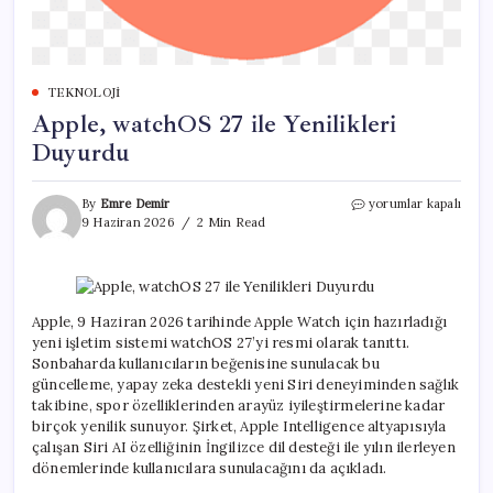
TEKNOLOJI
Apple, watchOS 27 ile Yenilikleri
Duyurdu
Apple,
By
Emre Demir
yorumlar kapalı
watchOS
9 Haziran 2026
2 Min Read
27
ile
Yenilikleri
Duyurdu
için
Apple, 9 Haziran 2026 tarihinde Apple Watch için hazırladığı
yeni işletim sistemi watchOS 27’yi resmi olarak tanıttı.
Sonbaharda kullanıcıların beğenisine sunulacak bu
güncelleme, yapay zeka destekli yeni Siri deneyiminden sağlık
takibine, spor özelliklerinden arayüz iyileştirmelerine kadar
birçok yenilik sunuyor. Şirket, Apple Intelligence altyapısıyla
çalışan Siri AI özelliğinin İngilizce dil desteği ile yılın ilerleyen
dönemlerinde kullanıcılara sunulacağını da açıkladı.